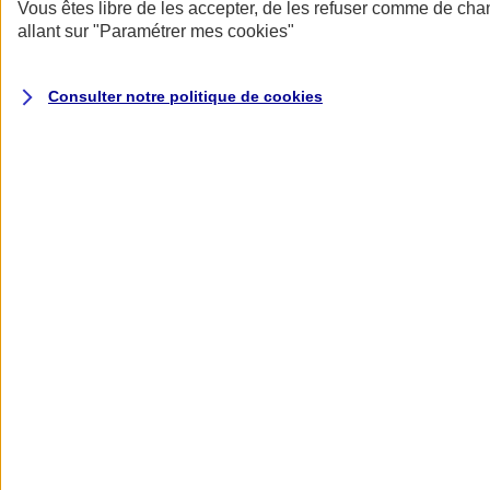
Donner toute leur place aux territoires
Vous êtes libre de les accepter, de les refuser comme de cha
Porter l'élan du rugby féminin
allant sur
"Paramétrer mes
cookies
"
Consulter notre politique de
cookies
Nos actualités
Retour à la section précédente
Fermer le menu principal