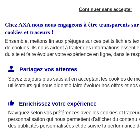
Continuer sans accepter
Chez AXA nous nous engageons à être transparents sur 
cookies et traceurs
!
Ensemble, mettons fin aux préjugés sur ces petits fichiers te
de
cookies
. Ils nous aident à traiter des informations essentie
du site et faire évoluer votre expérience en ligne, dans le resp
A vos côtés
Retour à la section précédente
Partagez vos attentes
Fermer le menu principal
Soyez toujours plus satisfait en acceptant les
cookies
de mes
utilisateurs qui nous aident à faire évoluer nos offres et nos 
Enrichissez votre expérience
Naviguez selon vos préférences avec les
cookies et traceur
personnalisation qui nous permettent d'afficher du contenu a
des publicités personnalisées et de suivre la performance
Préserver la nature et le climat
Faire avancer la solidarité et l'inclusion