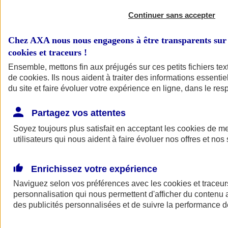
Continuer sans accepter
Chez AXA nous nous engageons à être transparents sur 
cookies et traceurs
!
Ensemble, mettons fin aux préjugés sur ces petits fichiers te
de
cookies
. Ils nous aident à traiter des informations essentie
du site et faire évoluer votre expérience en ligne, dans le resp
A vos côtés
Retour à la section précédente
Partagez vos attentes
Fermer le menu principal
Soyez toujours plus satisfait en acceptant les
cookies
de mes
utilisateurs qui nous aident à faire évoluer nos offres et nos 
Enrichissez votre expérience
Naviguez selon vos préférences avec les
cookies et traceur
personnalisation qui nous permettent d'afficher du contenu a
des publicités personnalisées et de suivre la performance
Préserver la nature et le climat
Faire avancer la solidarité et l'inclusion