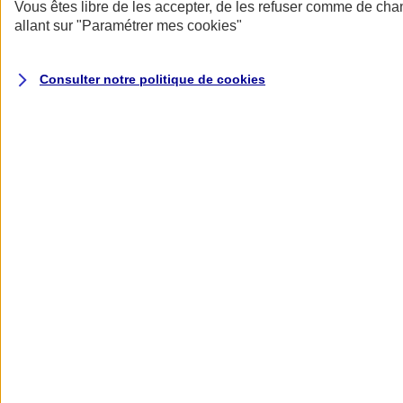
Donner toute leur place aux territoires
Vous êtes libre de les accepter, de les refuser comme de cha
Porter l'élan du rugby féminin
allant sur
"Paramétrer mes
cookies
"
Consulter notre politique de
cookies
Nos actualités
Retour à la section précédente
Fermer le menu principal