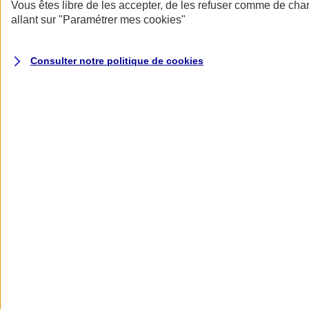
Donner toute leur place aux territoires
Vous êtes libre de les accepter, de les refuser comme de cha
Porter l'élan du rugby féminin
allant sur
"Paramétrer mes
cookies
"
Consulter notre politique de
cookies
Nos actualités
Retour à la section précédente
Fermer le menu principal