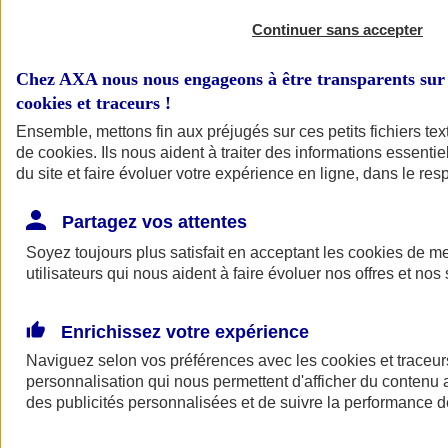
Continuer sans accepter
Chez AXA nous nous engageons à être transparents sur 
cookies et traceurs
!
Ensemble, mettons fin aux préjugés sur ces petits fichiers te
de
cookies
. Ils nous aident à traiter des informations essentie
du site et faire évoluer votre expérience en ligne, dans le resp
A vos côtés
Retour à la section précédente
Partagez vos attentes
Fermer le menu principal
Soyez toujours plus satisfait en acceptant les
cookies
de mes
utilisateurs qui nous aident à faire évoluer nos offres et nos 
Enrichissez votre expérience
Naviguez selon vos préférences avec les
cookies et traceur
personnalisation qui nous permettent d'afficher du contenu a
des publicités personnalisées et de suivre la performance
Préserver la nature et le climat
Faire avancer la solidarité et l'inclusion