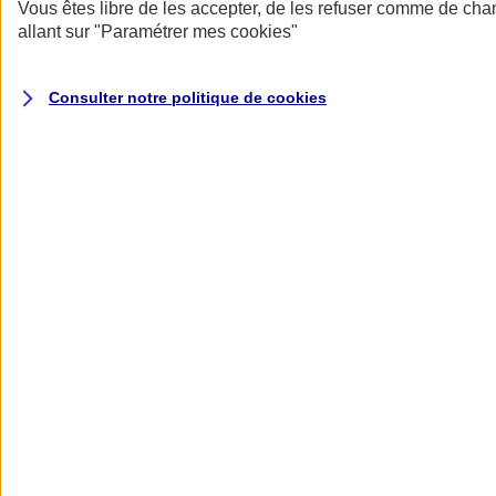
Donner toute leur place aux territoires
Vous êtes libre de les accepter, de les refuser comme de cha
Porter l'élan du rugby féminin
allant sur
"Paramétrer mes
cookies
"
Consulter notre politique de
cookies
Nos actualités
Retour à la section précédente
Fermer le menu principal