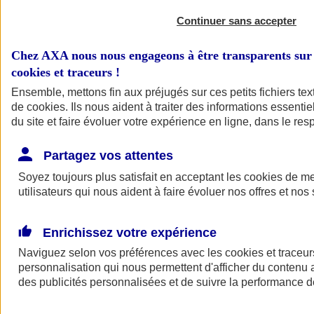
Continuer sans accepter
Chez AXA nous nous engageons à être transparents sur 
cookies et traceurs
!
Ensemble, mettons fin aux préjugés sur ces petits fichiers te
de
cookies
. Ils nous aident à traiter des informations essentie
du site et faire évoluer votre expérience en ligne, dans le resp
A vos côtés
Retour à la section précédente
Partagez vos attentes
Fermer le menu principal
Soyez toujours plus satisfait en acceptant les
cookies
de mes
utilisateurs qui nous aident à faire évoluer nos offres et nos 
Enrichissez votre expérience
Naviguez selon vos préférences avec les
cookies et traceur
personnalisation qui nous permettent d'afficher du contenu a
des publicités personnalisées et de suivre la performance
Préserver la nature et le climat
Faire avancer la solidarité et l'inclusion