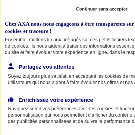
Continuer sans accepter
Chez AXA nous nous engageons à être transparents sur 
cookies et traceurs
!
Ensemble, mettons fin aux préjugés sur ces petits fichiers te
de
cookies
. Ils nous aident à traiter des informations essentie
du site et faire évoluer votre expérience en ligne, dans le resp
A vos côtés
Retour à la section précédente
Partagez vos attentes
Fermer le menu principal
Soyez toujours plus satisfait en acceptant les
cookies
de mes
utilisateurs qui nous aident à faire évoluer nos offres et nos 
Enrichissez votre expérience
Naviguez selon vos préférences avec les
cookies et traceur
personnalisation qui nous permettent d'afficher du contenu a
des publicités personnalisées et de suivre la performance
Préserver la nature et le climat
Faire avancer la solidarité et l'inclusion