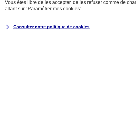
Donner toute leur place aux territoires
Vous êtes libre de les accepter, de les refuser comme de cha
Porter l'élan du rugby féminin
allant sur
"Paramétrer mes
cookies
"
Consulter notre politique de
cookies
Nos actualités
Retour à la section précédente
Fermer le menu principal