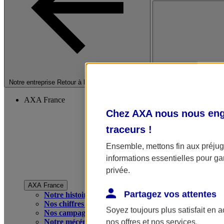
Fermer le menu princip
Notre entreprise
Retour à la section précédente
AXA France
Chez AXA nous nous enga
traceurs
!
Ensemble, mettons fin aux préjugé
informations essentielles pour gar
privée.
AXA France
Partagez vos attentes
Notre histoire
Nos chiffres clés
Soyez toujours plus satisfait en 
Nos campagnes publicitaires
Notre mécénat
nos offres et nos services.