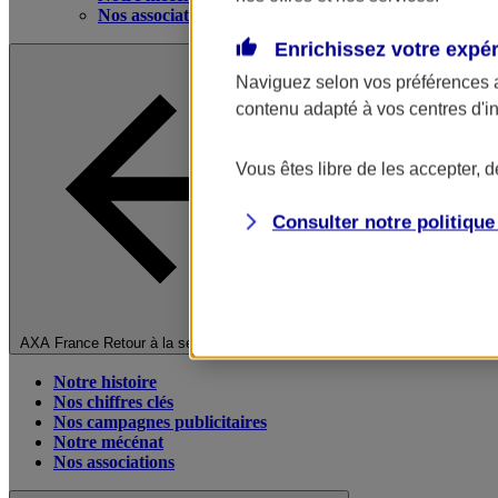
Nos associations
Enrichissez votre expé
Naviguez selon vos préférences 
contenu adapté à vos centres d'i
Vous êtes libre de les accepter, 
Consulter notre politiqu
Fermer le menu principal
AXA France
Retour à la section précédente
Notre histoire
Nos chiffres clés
Nos campagnes publicitaires
Notre mécénat
Nos associations