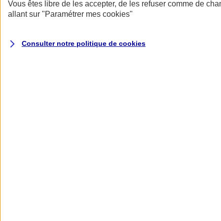
Donner toute leur place aux territoires
Vous êtes libre de les accepter, de les refuser comme de cha
Porter l'élan du rugby féminin
allant sur
"Paramétrer mes
cookies
"
Consulter notre politique de
cookies
Nos actualités
Retour à la section précédente
Fermer le menu principal