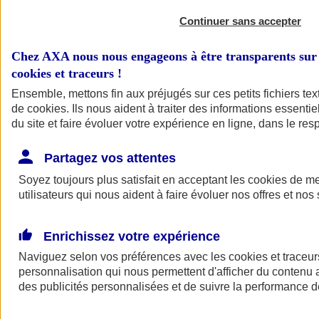
Continuer sans accepter
Chez AXA nous nous engageons à être transparents sur 
cookies et traceurs
!
Ensemble, mettons fin aux préjugés sur ces petits fichiers te
de
cookies
. Ils nous aident à traiter des informations essentie
du site et faire évoluer votre expérience en ligne, dans le resp
A vos côtés
Retour à la section précédente
Partagez vos attentes
Fermer le menu principal
Soyez toujours plus satisfait en acceptant les
cookies
de mes
utilisateurs qui nous aident à faire évoluer nos offres et nos 
Enrichissez votre expérience
Naviguez selon vos préférences avec les
cookies et traceur
personnalisation qui nous permettent d'afficher du contenu a
des publicités personnalisées et de suivre la performance
Préserver la nature et le climat
Faire avancer la solidarité et l'inclusion