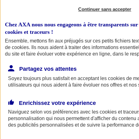
Continuer sans accepter
Chez AXA nous nous engageons à être transparents sur 
cookies et traceurs
!
Ensemble, mettons fin aux préjugés sur ces petits fichiers te
de
cookies
. Ils nous aident à traiter des informations essentie
du site et faire évoluer votre expérience en ligne, dans le resp
A vos côtés
Retour à la section précédente
Partagez vos attentes
Fermer le menu principal
Soyez toujours plus satisfait en acceptant les
cookies
de mes
utilisateurs qui nous aident à faire évoluer nos offres et nos 
Enrichissez votre expérience
Naviguez selon vos préférences avec les
cookies et traceur
personnalisation qui nous permettent d'afficher du contenu a
des publicités personnalisées et de suivre la performance
Préserver la nature et le climat
Faire avancer la solidarité et l'inclusion