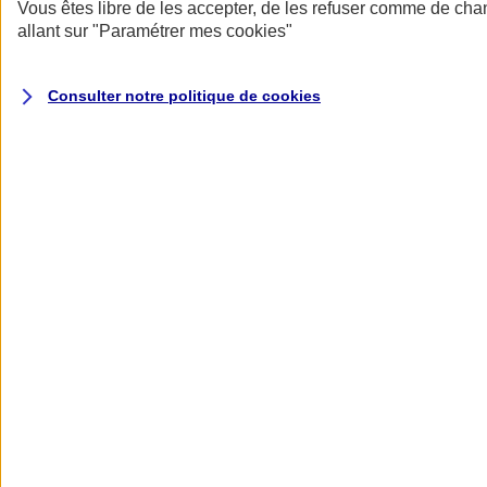
Donner toute leur place aux territoires
Vous êtes libre de les accepter, de les refuser comme de cha
Porter l'élan du rugby féminin
allant sur
"Paramétrer mes
cookies
"
Consulter notre politique de
cookies
Nos actualités
Retour à la section précédente
Fermer le menu principal