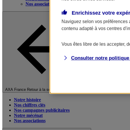
Nos associations
Enrichissez votre expé
Naviguez selon vos préférences 
contenu adapté à vos centres d'i
Vous êtes libre de les accepter, 
Consulter notre politiqu
Fermer le menu principal
AXA France
Retour à la section précédente
Notre histoire
Nos chiffres clés
Nos campagnes publicitaires
Notre mécénat
Nos associations