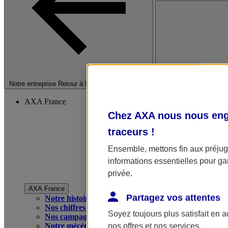
Fermer le menu princip
Notre entreprise
Retour à la section précédente
AXA France
Chez AXA nous nous enga
traceurs
!
Ensemble, mettons fin aux préjugé
informations essentielles pour gar
privée.
AXA France
Partagez vos attentes
Notre histoire
Nos chiffres clés
Soyez toujours plus satisfait en 
Nos campagnes publicitaires
Notre mécénat
nos offres et nos services.