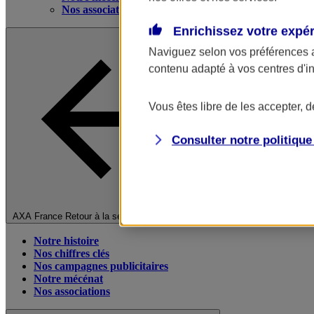
Nos associations
Enrichissez votre expé
Naviguez selon vos préférences 
contenu adapté à vos centres d'i
Vous êtes libre de les accepter, 
Consulter notre politiqu
Fermer le menu principal
AXA France
Retour à la section précédente
Notre histoire
Nos chiffres clés
Nos campagnes publicitaires
Notre mécénat
Nos associations