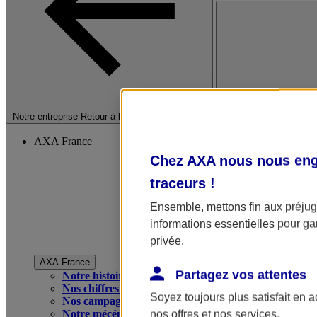
Fermer le menu princip
Notre entreprise
Retour à la section précédente
AXA France
Chez AXA nous nous enga
traceurs
!
Ensemble, mettons fin aux préjugé
informations essentielles pour gar
privée.
AXA France
Partagez vos attentes
Notre histoire
Nos chiffres clés
Soyez toujours plus satisfait en 
Nos campagnes publicitaires
Notre mécénat
nos offres et nos services.