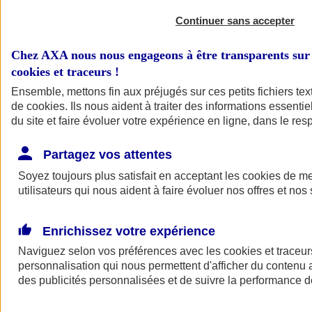
Continuer sans accepter
Chez AXA nous nous engageons à être transparents sur 
cookies et traceurs
!
Ensemble, mettons fin aux préjugés sur ces petits fichiers te
de
cookies
. Ils nous aident à traiter des informations essentie
du site et faire évoluer votre expérience en ligne, dans le resp
A vos côtés
Retour à la section précédente
Partagez vos attentes
Fermer le menu principal
Soyez toujours plus satisfait en acceptant les
cookies
de mes
utilisateurs qui nous aident à faire évoluer nos offres et nos 
Enrichissez votre expérience
Naviguez selon vos préférences avec les
cookies et traceur
personnalisation qui nous permettent d'afficher du contenu a
des publicités personnalisées et de suivre la performance
Préserver la nature et le climat
Faire avancer la solidarité et l'inclusion