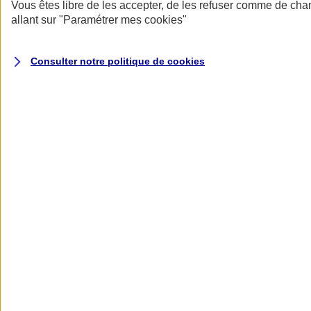
Donner toute leur place aux territoires
Vous êtes libre de les accepter, de les refuser comme de cha
Porter l'élan du rugby féminin
allant sur
"Paramétrer mes
cookies
"
Consulter notre politique de
cookies
Nos actualités
Retour à la section précédente
Fermer le menu principal