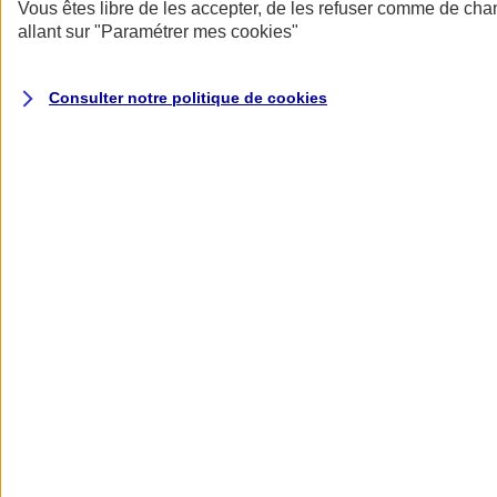
Donner toute leur place aux territoires
Vous êtes libre de les accepter, de les refuser comme de cha
Porter l'élan du rugby féminin
allant sur
"Paramétrer mes
cookies
"
Consulter notre politique de
cookies
Nos actualités
Retour à la section précédente
Fermer le menu principal