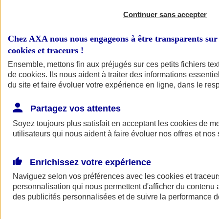
Continuer sans accepter
Chez AXA nous nous engageons à être transparents sur 
cookies et traceurs
!
Ensemble, mettons fin aux préjugés sur ces petits fichiers te
de
cookies
. Ils nous aident à traiter des informations essentie
du site et faire évoluer votre expérience en ligne, dans le resp
A vos côtés
Retour à la section précédente
Partagez vos attentes
Fermer le menu principal
Soyez toujours plus satisfait en acceptant les
cookies
de mes
utilisateurs qui nous aident à faire évoluer nos offres et nos 
Enrichissez votre expérience
Naviguez selon vos préférences avec les
cookies et traceur
personnalisation qui nous permettent d'afficher du contenu a
des publicités personnalisées et de suivre la performance
Préserver la nature et le climat
Faire avancer la solidarité et l'inclusion