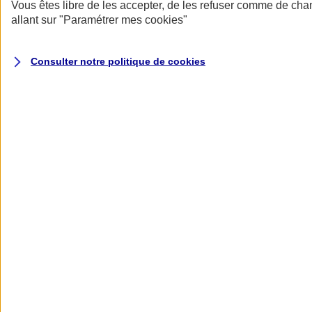
Donner toute leur place aux territoires
Vous êtes libre de les accepter, de les refuser comme de cha
Porter l'élan du rugby féminin
allant sur
"Paramétrer mes
cookies
"
Consulter notre politique de
cookies
Nos actualités
Retour à la section précédente
Fermer le menu principal