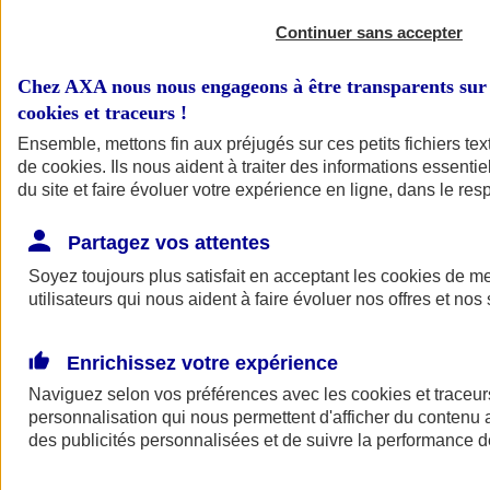
Continuer sans accepter
Chez AXA nous nous engageons à être transparents sur 
cookies et traceurs
!
Ensemble, mettons fin aux préjugés sur ces petits fichiers te
de
cookies
. Ils nous aident à traiter des informations essentie
du site et faire évoluer votre expérience en ligne, dans le resp
A vos côtés
Retour à la section précédente
Partagez vos attentes
Fermer le menu principal
Soyez toujours plus satisfait en acceptant les
cookies
de mes
utilisateurs qui nous aident à faire évoluer nos offres et nos 
Enrichissez votre expérience
Naviguez selon vos préférences avec les
cookies et traceur
personnalisation qui nous permettent d'afficher du contenu a
des publicités personnalisées et de suivre la performance
Préserver la nature et le climat
Faire avancer la solidarité et l'inclusion