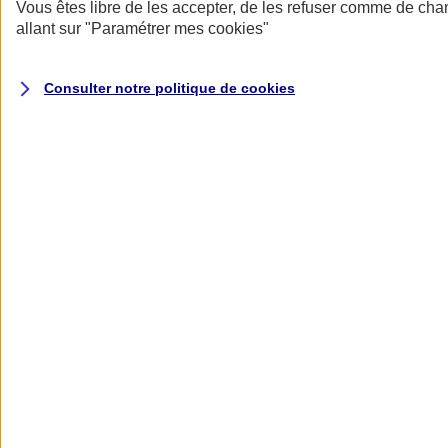
Donner toute leur place aux territoires
Vous êtes libre de les accepter, de les refuser comme de cha
Porter l'élan du rugby féminin
allant sur
"Paramétrer mes
cookies
"
Consulter notre politique de
cookies
Nos actualités
Retour à la section précédente
Fermer le menu principal