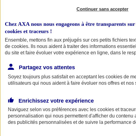
Continuer sans accepter
Chez AXA nous nous engageons à être transparents sur 
cookies et traceurs
!
Ensemble, mettons fin aux préjugés sur ces petits fichiers te
de
cookies
. Ils nous aident à traiter des informations essentie
du site et faire évoluer votre expérience en ligne, dans le resp
A vos côtés
Retour à la section précédente
Partagez vos attentes
Fermer le menu principal
Soyez toujours plus satisfait en acceptant les
cookies
de mes
utilisateurs qui nous aident à faire évoluer nos offres et nos 
Enrichissez votre expérience
Naviguez selon vos préférences avec les
cookies et traceur
personnalisation qui nous permettent d'afficher du contenu a
des publicités personnalisées et de suivre la performance
Préserver la nature et le climat
Faire avancer la solidarité et l'inclusion