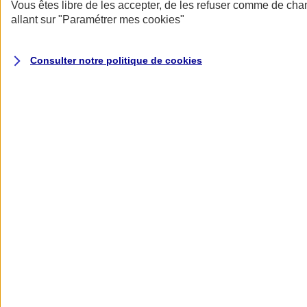
Donner toute leur place aux territoires
Vous êtes libre de les accepter, de les refuser comme de cha
Porter l'élan du rugby féminin
allant sur
"Paramétrer mes
cookies
"
Consulter notre politique de
cookies
Nos actualités
Retour à la section précédente
Fermer le menu principal