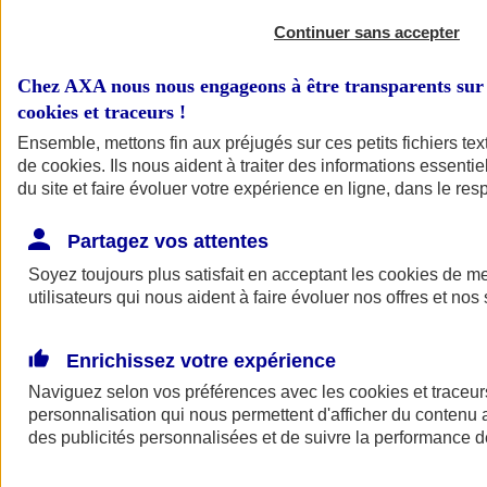
Continuer sans accepter
Chez AXA nous nous engageons à être transparents sur 
cookies et traceurs
!
Ensemble, mettons fin aux préjugés sur ces petits fichiers te
de
cookies
. Ils nous aident à traiter des informations essentie
du site et faire évoluer votre expérience en ligne, dans le resp
A vos côtés
Retour à la section précédente
Partagez vos attentes
Fermer le menu principal
Soyez toujours plus satisfait en acceptant les
cookies
de mes
utilisateurs qui nous aident à faire évoluer nos offres et nos 
Enrichissez votre expérience
Naviguez selon vos préférences avec les
cookies et traceur
personnalisation qui nous permettent d'afficher du contenu a
des publicités personnalisées et de suivre la performance
Préserver la nature et le climat
Faire avancer la solidarité et l'inclusion