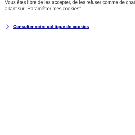
Donner toute leur place aux territoires
Vous êtes libre de les accepter, de les refuser comme de cha
Porter l'élan du rugby féminin
allant sur
"Paramétrer mes
cookies
"
Consulter notre politique de
cookies
Nos actualités
Retour à la section précédente
Fermer le menu principal