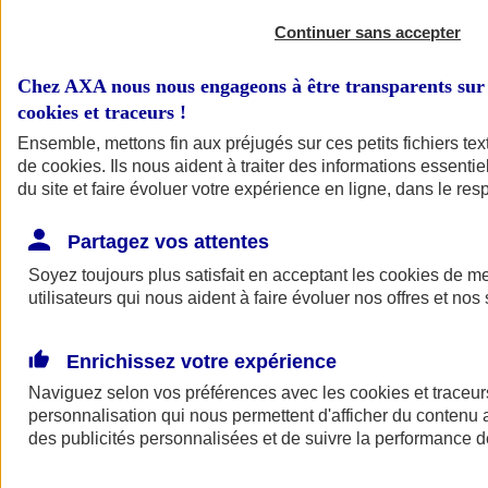
Continuer sans accepter
Chez AXA nous nous engageons à être transparents sur 
cookies et traceurs
!
Ensemble, mettons fin aux préjugés sur ces petits fichiers te
de
cookies
. Ils nous aident à traiter des informations essentie
du site et faire évoluer votre expérience en ligne, dans le resp
A vos côtés
Retour à la section précédente
Partagez vos attentes
Fermer le menu principal
Soyez toujours plus satisfait en acceptant les
cookies
de mes
utilisateurs qui nous aident à faire évoluer nos offres et nos 
Enrichissez votre expérience
Naviguez selon vos préférences avec les
cookies et traceur
personnalisation qui nous permettent d'afficher du contenu a
des publicités personnalisées et de suivre la performance
Préserver la nature et le climat
Faire avancer la solidarité et l'inclusion