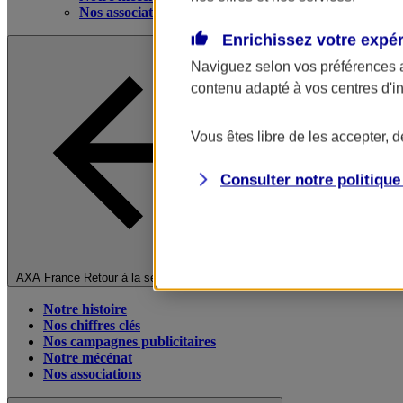
Nos associations
Enrichissez votre expé
Naviguez selon vos préférences 
contenu adapté à vos centres d'i
Vous êtes libre de les accepter, 
Consulter notre politiqu
Fermer le menu principal
AXA France
Retour à la section précédente
Notre histoire
Nos chiffres clés
Nos campagnes publicitaires
Notre mécénat
Nos associations