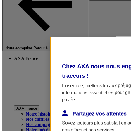
Fermer le menu princip
Notre entreprise
Retour à la section précédente
AXA France
Chez AXA nous nous enga
traceurs
!
Ensemble, mettons fin aux préjugé
informations essentielles pour gar
privée.
AXA France
Partagez vos attentes
Notre histoire
Nos chiffres clés
Soyez toujours plus satisfait en 
Nos campagnes publicitaires
Notre mécénat
nos offres et nos services.