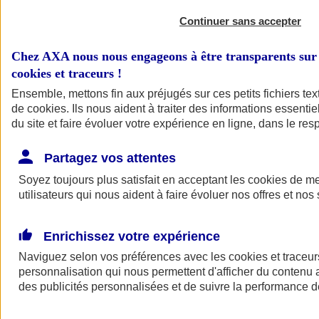
Continuer sans accepter
Chez AXA nous nous engageons à être transparents sur 
cookies et traceurs
!
Ensemble, mettons fin aux préjugés sur ces petits fichiers te
de
cookies
. Ils nous aident à traiter des informations essentie
du site et faire évoluer votre expérience en ligne, dans le resp
A vos côtés
Retour à la section précédente
Partagez vos attentes
Fermer le menu principal
Soyez toujours plus satisfait en acceptant les
cookies
de mes
utilisateurs qui nous aident à faire évoluer nos offres et nos 
Enrichissez votre expérience
Naviguez selon vos préférences avec les
cookies et traceur
personnalisation qui nous permettent d'afficher du contenu a
des publicités personnalisées et de suivre la performance
Préserver la nature et le climat
Faire avancer la solidarité et l'inclusion