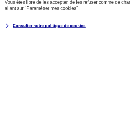
Donner toute leur place aux territoires
Vous êtes libre de les accepter, de les refuser comme de cha
Porter l'élan du rugby féminin
allant sur
"Paramétrer mes
cookies
"
Consulter notre politique de
cookies
Nos actualités
Retour à la section précédente
Fermer le menu principal