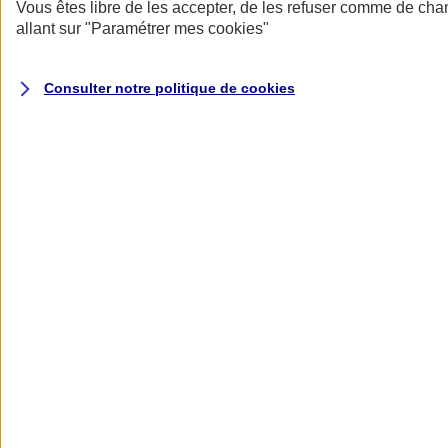
Donner toute leur place aux territoires
Vous êtes libre de les accepter, de les refuser comme de cha
Porter l'élan du rugby féminin
allant sur
"Paramétrer mes
cookies
"
Consulter notre politique de
cookies
Nos actualités
Retour à la section précédente
Fermer le menu principal