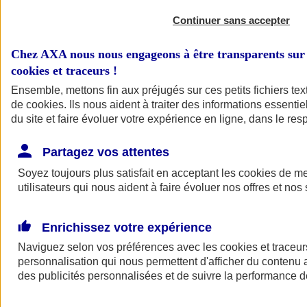
Continuer sans accepter
Chez AXA nous nous engageons à être transparents sur 
cookies et traceurs
!
Ensemble, mettons fin aux préjugés sur ces petits fichiers te
de
cookies
. Ils nous aident à traiter des informations essentie
du site et faire évoluer votre expérience en ligne, dans le resp
A vos côtés
Retour à la section précédente
Partagez vos attentes
Fermer le menu principal
Soyez toujours plus satisfait en acceptant les
cookies
de mes
utilisateurs qui nous aident à faire évoluer nos offres et nos 
Enrichissez votre expérience
Naviguez selon vos préférences avec les
cookies et traceur
personnalisation qui nous permettent d'afficher du contenu a
des publicités personnalisées et de suivre la performance
Préserver la nature et le climat
Faire avancer la solidarité et l'inclusion