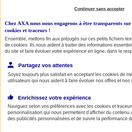
Continuer sans accepter
Chez AXA nous nous engageons à être transparents sur 
cookies et traceurs
!
Ensemble, mettons fin aux préjugés sur ces petits fichiers te
de
cookies
. Ils nous aident à traiter des informations essentie
du site et faire évoluer votre expérience en ligne, dans le resp
A vos côtés
Retour à la section précédente
Partagez vos attentes
Fermer le menu principal
Soyez toujours plus satisfait en acceptant les
cookies
de mes
utilisateurs qui nous aident à faire évoluer nos offres et nos 
Enrichissez votre expérience
Naviguez selon vos préférences avec les
cookies et traceur
personnalisation qui nous permettent d'afficher du contenu a
des publicités personnalisées et de suivre la performance
Préserver la nature et le climat
Faire avancer la solidarité et l'inclusion