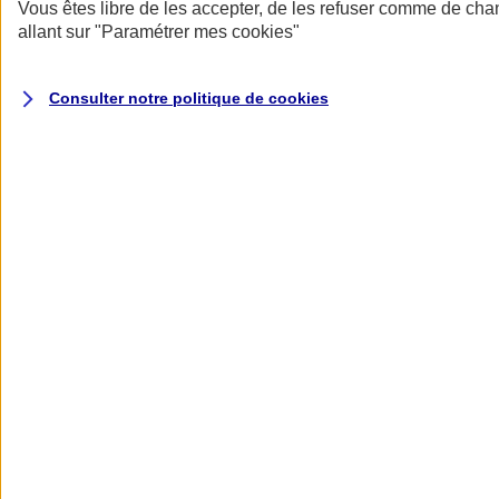
Donner toute leur place aux territoires
Vous êtes libre de les accepter, de les refuser comme de cha
Porter l'élan du rugby féminin
allant sur
"Paramétrer mes
cookies
"
Consulter notre politique de
cookies
Nos actualités
Retour à la section précédente
Fermer le menu principal