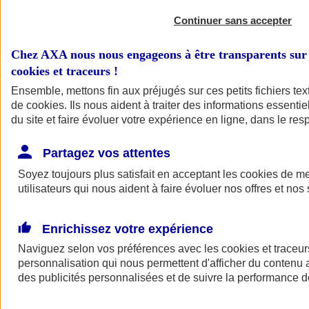
Continuer sans accepter
Chez AXA nous nous engageons à être transparents sur 
cookies et traceurs
!
Ensemble, mettons fin aux préjugés sur ces petits fichiers te
de
cookies
. Ils nous aident à traiter des informations essentie
du site et faire évoluer votre expérience en ligne, dans le resp
A vos côtés
Retour à la section précédente
Partagez vos attentes
Fermer le menu principal
Soyez toujours plus satisfait en acceptant les
cookies
de mes
utilisateurs qui nous aident à faire évoluer nos offres et nos 
Enrichissez votre expérience
Naviguez selon vos préférences avec les
cookies et traceur
personnalisation qui nous permettent d'afficher du contenu a
des publicités personnalisées et de suivre la performance
Préserver la nature et le climat
Faire avancer la solidarité et l'inclusion