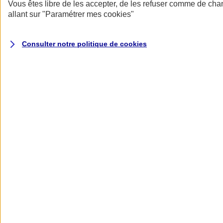
Donner toute leur place aux territoires
Vous êtes libre de les accepter, de les refuser comme de cha
Porter l'élan du rugby féminin
allant sur
"Paramétrer mes
cookies
"
Consulter notre politique de
cookies
Nos actualités
Retour à la section précédente
Fermer le menu principal