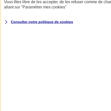
Donner toute leur place aux territoires
Vous êtes libre de les accepter, de les refuser comme de cha
Porter l'élan du rugby féminin
allant sur
"Paramétrer mes
cookies
"
Consulter notre politique de
cookies
Nos actualités
Retour à la section précédente
Fermer le menu principal