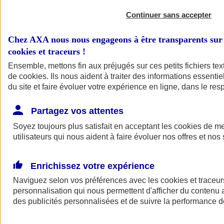
Continuer sans accepter
Chez AXA nous nous engageons à être transparents sur 
cookies et traceurs
!
Ensemble, mettons fin aux préjugés sur ces petits fichiers te
de
cookies
. Ils nous aident à traiter des informations essentie
du site et faire évoluer votre expérience en ligne, dans le resp
A vos côtés
Retour à la section précédente
Partagez vos attentes
Fermer le menu principal
Soyez toujours plus satisfait en acceptant les
cookies
de mes
utilisateurs qui nous aident à faire évoluer nos offres et nos 
Enrichissez votre expérience
Naviguez selon vos préférences avec les
cookies et traceur
personnalisation qui nous permettent d'afficher du contenu a
des publicités personnalisées et de suivre la performance
Préserver la nature et le climat
Faire avancer la solidarité et l'inclusion