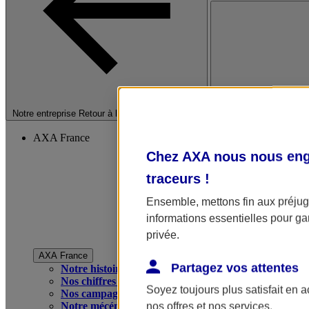
Fermer le menu princip
Notre entreprise
Retour à la section précédente
AXA France
Chez AXA nous nous enga
traceurs
!
Ensemble, mettons fin aux préjugé
informations essentielles pour gar
privée.
AXA France
Partagez vos attentes
Notre histoire
Nos chiffres clés
Soyez toujours plus satisfait en 
Nos campagnes publicitaires
Notre mécénat
nos offres et nos services.