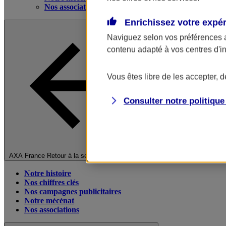
Nos associations
Enrichissez votre expé
Naviguez selon vos préférences 
contenu adapté à vos centres d'i
Vous êtes libre de les accepter, 
Consulter notre politiqu
Fermer le menu principal
AXA France
Retour à la section précédente
Notre histoire
Nos chiffres clés
Nos campagnes publicitaires
Notre mécénat
Nos associations