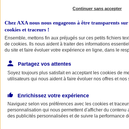
Continuer sans accepter
Chez AXA nous nous engageons à être transparents sur 
cookies et traceurs
!
Ensemble, mettons fin aux préjugés sur ces petits fichiers te
de
cookies
. Ils nous aident à traiter des informations essentie
du site et faire évoluer votre expérience en ligne, dans le resp
A vos côtés
Retour à la section précédente
Partagez vos attentes
Fermer le menu principal
Soyez toujours plus satisfait en acceptant les
cookies
de mes
utilisateurs qui nous aident à faire évoluer nos offres et nos 
Enrichissez votre expérience
Naviguez selon vos préférences avec les
cookies et traceur
personnalisation qui nous permettent d'afficher du contenu a
des publicités personnalisées et de suivre la performance
Préserver la nature et le climat
Faire avancer la solidarité et l'inclusion