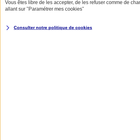
Donner toute leur place aux territoires
Vous êtes libre de les accepter, de les refuser comme de cha
Porter l'élan du rugby féminin
allant sur
"Paramétrer mes
cookies
"
Consulter notre politique de
cookies
Nos actualités
Retour à la section précédente
Fermer le menu principal