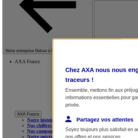
Fermer le menu princip
Notre entreprise
Retour à la section précédente
AXA France
Chez AXA nous nous enga
traceurs
!
Ensemble, mettons fin aux préjugé
informations essentielles pour gar
privée.
AXA France
Partagez vos attentes
Notre histoire
Nos chiffres clés
Soyez toujours plus satisfait en 
Nos campagnes publicitaires
Notre mécénat
nos offres et nos services.