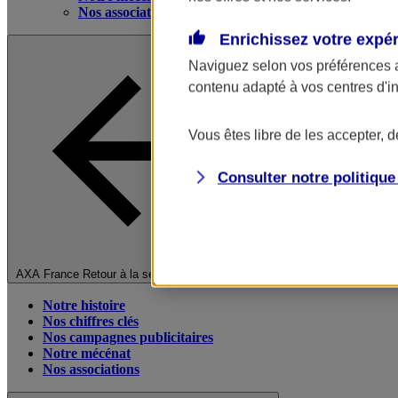
Nos associations
Enrichissez votre expé
Naviguez selon vos préférences 
contenu adapté à vos centres d'i
Vous êtes libre de les accepter, 
Consulter notre politiqu
Fermer le menu principal
AXA France
Retour à la section précédente
Notre histoire
Nos chiffres clés
Nos campagnes publicitaires
Notre mécénat
Nos associations