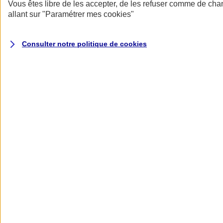
Donner toute leur place aux territoires
Vous êtes libre de les accepter, de les refuser comme de cha
Porter l'élan du rugby féminin
allant sur
"Paramétrer mes
cookies
"
Consulter notre politique de
cookies
Nos actualités
Retour à la section précédente
Fermer le menu principal