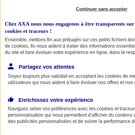
Continuer sans accepter
Chez AXA nous nous engageons à être transparents sur 
cookies et traceurs
!
Ensemble, mettons fin aux préjugés sur ces petits fichiers te
de
cookies
. Ils nous aident à traiter des informations essentie
du site et faire évoluer votre expérience en ligne, dans le resp
A vos côtés
Retour à la section précédente
Partagez vos attentes
Fermer le menu principal
Soyez toujours plus satisfait en acceptant les
cookies
de mes
utilisateurs qui nous aident à faire évoluer nos offres et nos 
Enrichissez votre expérience
Naviguez selon vos préférences avec les
cookies et traceur
personnalisation qui nous permettent d'afficher du contenu a
des publicités personnalisées et de suivre la performance
Préserver la nature et le climat
Faire avancer la solidarité et l'inclusion