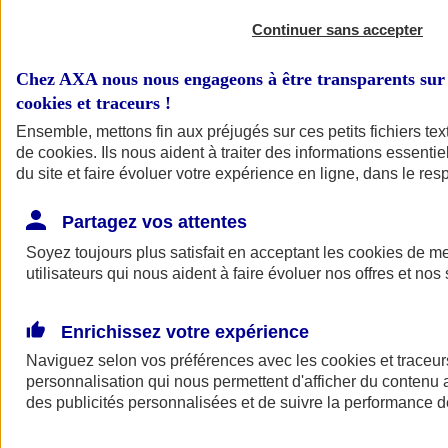
Continuer sans accepter
Chez AXA nous nous engageons à être transparents sur 
cookies et traceurs
!
Ensemble, mettons fin aux préjugés sur ces petits fichiers te
de
cookies
. Ils nous aident à traiter des informations essentie
du site et faire évoluer votre expérience en ligne, dans le resp
A vos côtés
Retour à la section précédente
Partagez vos attentes
Fermer le menu principal
Soyez toujours plus satisfait en acceptant les
cookies
de mes
utilisateurs qui nous aident à faire évoluer nos offres et nos 
Enrichissez votre expérience
Naviguez selon vos préférences avec les
cookies et traceur
personnalisation qui nous permettent d'afficher du contenu a
des publicités personnalisées et de suivre la performance
Préserver la nature et le climat
Faire avancer la solidarité et l'inclusion