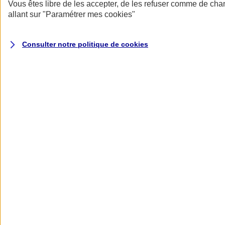
Donner toute leur place aux territoires
Vous êtes libre de les accepter, de les refuser comme de cha
Porter l'élan du rugby féminin
allant sur
"Paramétrer mes
cookies
"
Consulter notre politique de
cookies
Nos actualités
Retour à la section précédente
Fermer le menu principal