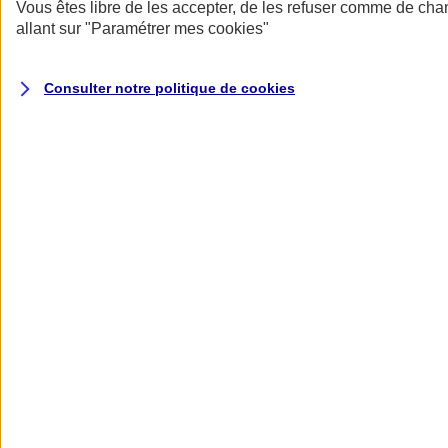
Donner toute leur place aux territoires
Vous êtes libre de les accepter, de les refuser comme de cha
Porter l'élan du rugby féminin
allant sur
"Paramétrer mes
cookies
"
Consulter notre politique de
cookies
Nos actualités
Retour à la section précédente
Fermer le menu principal