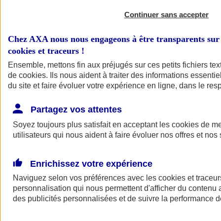
Continuer sans accepter
Chez AXA nous nous engageons à être transparents sur 
cookies et traceurs
!
Ensemble, mettons fin aux préjugés sur ces petits fichiers te
de
cookies
. Ils nous aident à traiter des informations essentie
du site et faire évoluer votre expérience en ligne, dans le resp
A vos côtés
Retour à la section précédente
Partagez vos attentes
Fermer le menu principal
Soyez toujours plus satisfait en acceptant les
cookies
de mes
utilisateurs qui nous aident à faire évoluer nos offres et nos 
Enrichissez votre expérience
Naviguez selon vos préférences avec les
cookies et traceur
personnalisation qui nous permettent d'afficher du contenu a
des publicités personnalisées et de suivre la performance
Préserver la nature et le climat
Faire avancer la solidarité et l'inclusion