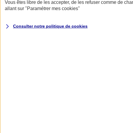
Donner toute leur place aux territoires
Vous êtes libre de les accepter, de les refuser comme de cha
Porter l'élan du rugby féminin
allant sur
"Paramétrer mes
cookies
"
Consulter notre politique de
cookies
Nos actualités
Retour à la section précédente
Fermer le menu principal