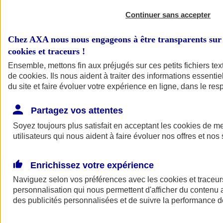
Continuer sans accepter
Chez AXA nous nous engageons à être transparents sur 
cookies et traceurs
!
Ensemble, mettons fin aux préjugés sur ces petits fichiers te
de
cookies
. Ils nous aident à traiter des informations essentie
du site et faire évoluer votre expérience en ligne, dans le resp
A vos côtés
Retour à la section précédente
Partagez vos attentes
Fermer le menu principal
Soyez toujours plus satisfait en acceptant les
cookies
de mes
utilisateurs qui nous aident à faire évoluer nos offres et nos 
Enrichissez votre expérience
Naviguez selon vos préférences avec les
cookies et traceur
personnalisation qui nous permettent d'afficher du contenu a
des publicités personnalisées et de suivre la performance
Préserver la nature et le climat
Faire avancer la solidarité et l'inclusion