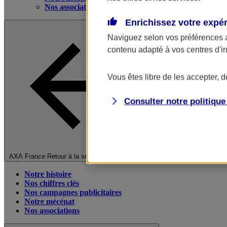
Nos associations
Enrichissez votre expé
Naviguez selon vos préférences 
contenu adapté à vos centres d'i
Vous êtes libre de les accepter, 
Consulter notre politiqu
Fermer le menu principal
AXA France
Retour à la section précédente
Notre histoire
Nos chiffres clés
Nos campagnes publicitaires
Notre mécénat
Nos associations