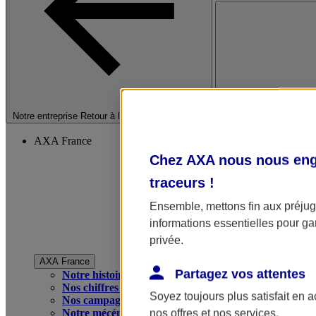
Fermer le menu princip
Notre entreprise
Retour à la section précédente
AXA France
Chez AXA nous nous enga
traceurs
!
Ensemble, mettons fin aux préjugé
informations essentielles pour gar
privée.
AXA France
Partagez vos attentes
Notre histoire
Nos chiffres clés
Soyez toujours plus satisfait en 
Nos campagnes publicitaires
Notre mécénat
nos offres et nos services.