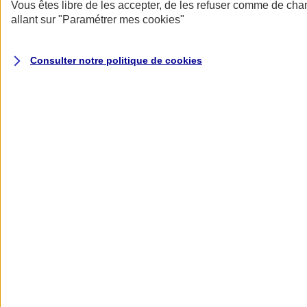
Donner toute leur place aux territoires
Vous êtes libre de les accepter, de les refuser comme de cha
Porter l'élan du rugby féminin
allant sur
"Paramétrer mes
cookies
"
Consulter notre politique de
cookies
Nos actualités
Retour à la section précédente
Fermer le menu principal