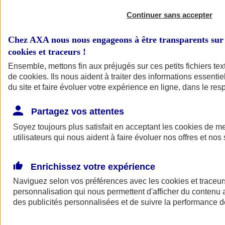
Continuer sans accepter
Chez AXA nous nous engageons à être transparents sur 
cookies et traceurs
!
Ensemble, mettons fin aux préjugés sur ces petits fichiers te
de
cookies
. Ils nous aident à traiter des informations essentie
du site et faire évoluer votre expérience en ligne, dans le resp
A vos côtés
Retour à la section précédente
Partagez vos attentes
Fermer le menu principal
Soyez toujours plus satisfait en acceptant les
cookies
de mes
utilisateurs qui nous aident à faire évoluer nos offres et nos 
Enrichissez votre expérience
Naviguez selon vos préférences avec les
cookies et traceur
personnalisation qui nous permettent d'afficher du contenu a
des publicités personnalisées et de suivre la performance
Préserver la nature et le climat
Faire avancer la solidarité et l'inclusion