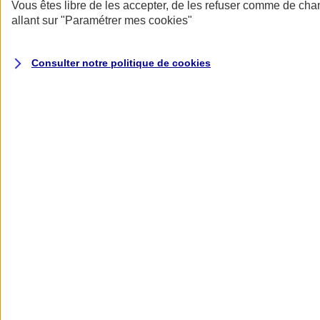
Donner toute leur place aux territoires
Vous êtes libre de les accepter, de les refuser comme de cha
Porter l'élan du rugby féminin
allant sur
"Paramétrer mes
cookies
"
Consulter notre politique de
cookies
Nos actualités
Retour à la section précédente
Fermer le menu principal