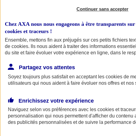
Continuer sans accepter
Chez AXA nous nous engageons à être transparents sur 
cookies et traceurs
!
Ensemble, mettons fin aux préjugés sur ces petits fichiers te
de
cookies
. Ils nous aident à traiter des informations essentie
du site et faire évoluer votre expérience en ligne, dans le resp
A vos côtés
Retour à la section précédente
Partagez vos attentes
Fermer le menu principal
Soyez toujours plus satisfait en acceptant les
cookies
de mes
utilisateurs qui nous aident à faire évoluer nos offres et nos 
Enrichissez votre expérience
Naviguez selon vos préférences avec les
cookies et traceur
personnalisation qui nous permettent d'afficher du contenu a
des publicités personnalisées et de suivre la performance
Préserver la nature et le climat
Faire avancer la solidarité et l'inclusion