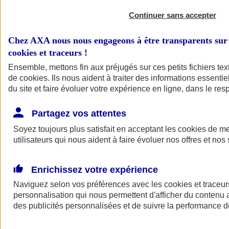
Continuer sans accepter
Chez AXA nous nous engageons à être transparents sur 
cookies et traceurs
!
Ensemble, mettons fin aux préjugés sur ces petits fichiers te
de
cookies
. Ils nous aident à traiter des informations essentie
du site et faire évoluer votre expérience en ligne, dans le resp
A vos côtés
Retour à la section précédente
Partagez vos attentes
Fermer le menu principal
Soyez toujours plus satisfait en acceptant les
cookies
de mes
utilisateurs qui nous aident à faire évoluer nos offres et nos 
Enrichissez votre expérience
Naviguez selon vos préférences avec les
cookies et traceur
personnalisation qui nous permettent d'afficher du contenu a
des publicités personnalisées et de suivre la performance
Préserver la nature et le climat
Faire avancer la solidarité et l'inclusion