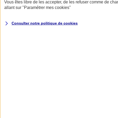
Donner toute leur place aux territoires
Vous êtes libre de les accepter, de les refuser comme de cha
Porter l'élan du rugby féminin
allant sur
"Paramétrer mes
cookies
"
Consulter notre politique de
cookies
Nos actualités
Retour à la section précédente
Fermer le menu principal