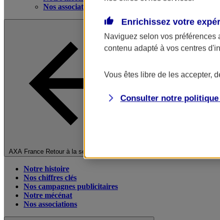
Nos associations
Enrichissez votre expé
Naviguez selon vos préférences 
contenu adapté à vos centres d'i
Vous êtes libre de les accepter, 
Consulter notre politiqu
Fermer le menu principal
AXA France
Retour à la section précédente
Notre histoire
Nos chiffres clés
Nos campagnes publicitaires
Notre mécénat
Nos associations