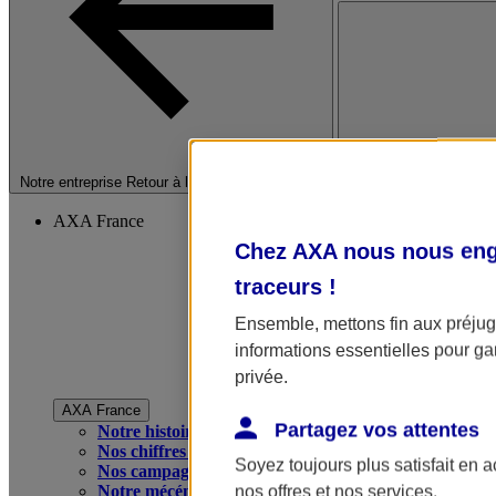
Fermer le menu princip
Notre entreprise
Retour à la section précédente
AXA France
Chez AXA nous nous enga
traceurs
!
Ensemble, mettons fin aux préjugé
informations essentielles pour gar
privée.
AXA France
Partagez vos attentes
Notre histoire
Nos chiffres clés
Soyez toujours plus satisfait en 
Nos campagnes publicitaires
Notre mécénat
nos offres et nos services.