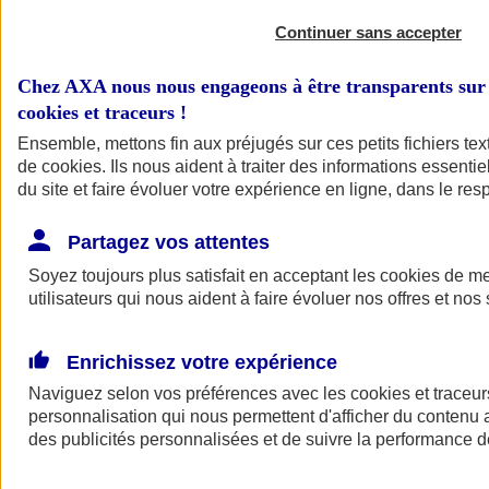
Continuer sans accepter
Chez AXA nous nous engageons à être transparents sur 
cookies et traceurs
!
Ensemble, mettons fin aux préjugés sur ces petits fichiers te
de
cookies
. Ils nous aident à traiter des informations essentie
du site et faire évoluer votre expérience en ligne, dans le resp
A vos côtés
Retour à la section précédente
Partagez vos attentes
Fermer le menu principal
Soyez toujours plus satisfait en acceptant les
cookies
de mes
utilisateurs qui nous aident à faire évoluer nos offres et nos 
Enrichissez votre expérience
Naviguez selon vos préférences avec les
cookies et traceur
personnalisation qui nous permettent d'afficher du contenu a
des publicités personnalisées et de suivre la performance
Préserver la nature et le climat
Faire avancer la solidarité et l'inclusion