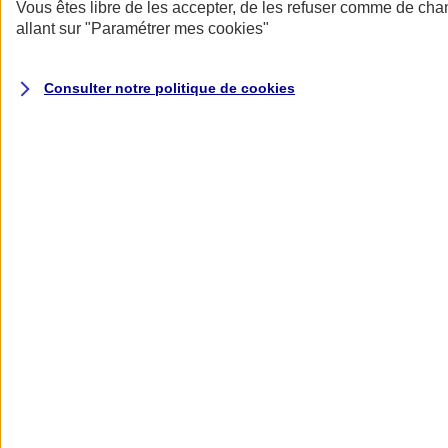
Donner toute leur place aux territoires
Vous êtes libre de les accepter, de les refuser comme de cha
Porter l'élan du rugby féminin
allant sur
"Paramétrer mes
cookies
"
Consulter notre politique de
cookies
Nos actualités
Retour à la section précédente
Fermer le menu principal