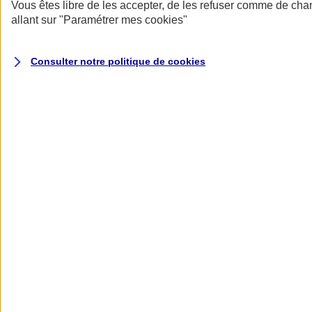
Donner toute leur place aux territoires
Vous êtes libre de les accepter, de les refuser comme de cha
Porter l'élan du rugby féminin
allant sur
"Paramétrer mes
cookies
"
Consulter notre politique de
cookies
Nos actualités
Retour à la section précédente
Fermer le menu principal