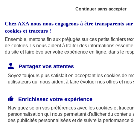
Continuer sans accepter
Chez AXA nous nous engageons à être transparents sur 
cookies et traceurs
!
Ensemble, mettons fin aux préjugés sur ces petits fichiers te
de
cookies
. Ils nous aident à traiter des informations essentie
du site et faire évoluer votre expérience en ligne, dans le resp
A vos côtés
Retour à la section précédente
Partagez vos attentes
Fermer le menu principal
Soyez toujours plus satisfait en acceptant les
cookies
de mes
utilisateurs qui nous aident à faire évoluer nos offres et nos 
Enrichissez votre expérience
Naviguez selon vos préférences avec les
cookies et traceur
personnalisation qui nous permettent d'afficher du contenu a
des publicités personnalisées et de suivre la performance
Préserver la nature et le climat
Faire avancer la solidarité et l'inclusion