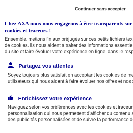
Continuer sans accepter
Chez AXA nous nous engageons à être transparents sur 
cookies et traceurs
!
Ensemble, mettons fin aux préjugés sur ces petits fichiers te
de
cookies
. Ils nous aident à traiter des informations essentie
du site et faire évoluer votre expérience en ligne, dans le resp
A vos côtés
Retour à la section précédente
Partagez vos attentes
Fermer le menu principal
Soyez toujours plus satisfait en acceptant les
cookies
de mes
utilisateurs qui nous aident à faire évoluer nos offres et nos 
Enrichissez votre expérience
Naviguez selon vos préférences avec les
cookies et traceur
personnalisation qui nous permettent d'afficher du contenu a
des publicités personnalisées et de suivre la performance
Préserver la nature et le climat
Faire avancer la solidarité et l'inclusion