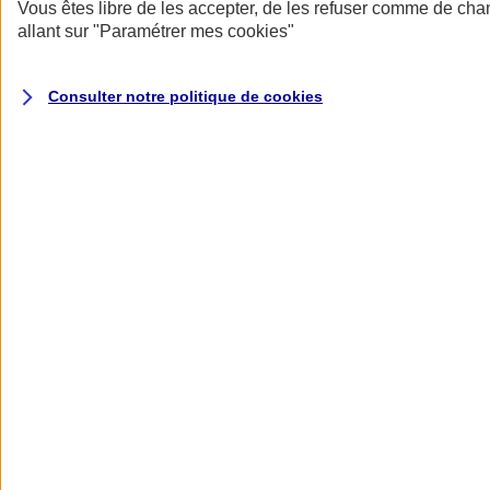
Donner toute leur place aux territoires
Vous êtes libre de les accepter, de les refuser comme de cha
Porter l'élan du rugby féminin
allant sur
"Paramétrer mes
cookies
"
Consulter notre politique de
cookies
Nos actualités
Retour à la section précédente
Fermer le menu principal