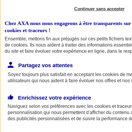
Continuer sans accepter
Chez AXA nous nous engageons à être transparents sur 
cookies et traceurs
!
Ensemble, mettons fin aux préjugés sur ces petits fichiers te
de
cookies
. Ils nous aident à traiter des informations essentie
du site et faire évoluer votre expérience en ligne, dans le resp
A vos côtés
Retour à la section précédente
Partagez vos attentes
Fermer le menu principal
Soyez toujours plus satisfait en acceptant les
cookies
de mes
utilisateurs qui nous aident à faire évoluer nos offres et nos 
Enrichissez votre expérience
Naviguez selon vos préférences avec les
cookies et traceur
personnalisation qui nous permettent d'afficher du contenu a
des publicités personnalisées et de suivre la performance
Préserver la nature et le climat
Faire avancer la solidarité et l'inclusion