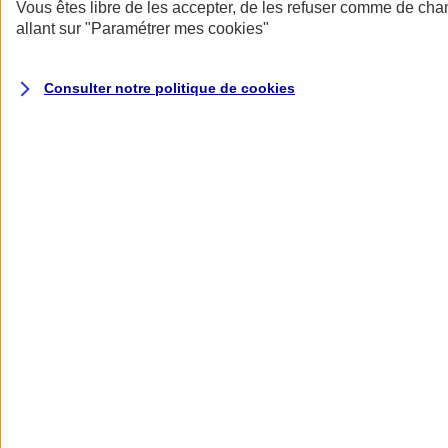
Donner toute leur place aux territoires
Vous êtes libre de les accepter, de les refuser comme de cha
Porter l'élan du rugby féminin
allant sur
"Paramétrer mes
cookies
"
Consulter notre politique de
cookies
Nos actualités
Retour à la section précédente
Fermer le menu principal