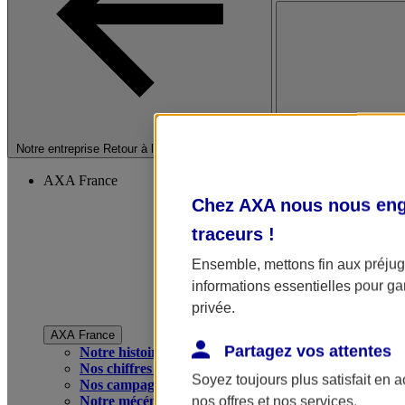
Fermer le menu princip
Notre entreprise
Retour à la section précédente
AXA France
Chez AXA nous nous enga
traceurs
!
Ensemble, mettons fin aux préjugé
informations essentielles pour gar
privée.
AXA France
Partagez vos attentes
Notre histoire
Nos chiffres clés
Soyez toujours plus satisfait en 
Nos campagnes publicitaires
Notre mécénat
nos offres et nos services.