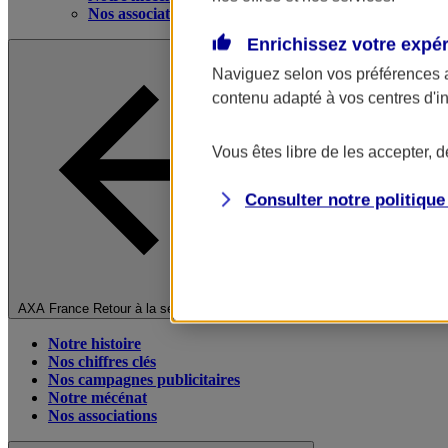
Nos associations
Enrichissez votre expé
Naviguez selon vos préférences 
contenu adapté à vos centres d'i
Vous êtes libre de les accepter, 
Consulter notre politiqu
Fermer le menu principal
AXA France
Retour à la section précédente
Notre histoire
Nos chiffres clés
Nos campagnes publicitaires
Notre mécénat
Nos associations