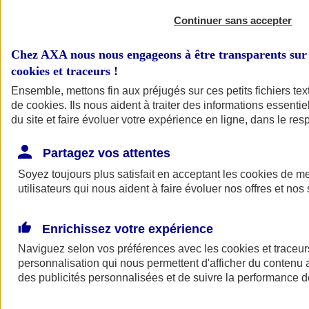
Continuer sans accepter
Chez AXA nous nous engageons à être transparents sur 
cookies et traceurs
!
Ensemble, mettons fin aux préjugés sur ces petits fichiers te
de
cookies
. Ils nous aident à traiter des informations essentie
du site et faire évoluer votre expérience en ligne, dans le resp
A vos côtés
Retour à la section précédente
Partagez vos attentes
Fermer le menu principal
Soyez toujours plus satisfait en acceptant les
cookies
de mes
utilisateurs qui nous aident à faire évoluer nos offres et nos 
Enrichissez votre expérience
Naviguez selon vos préférences avec les
cookies et traceur
personnalisation qui nous permettent d'afficher du contenu a
des publicités personnalisées et de suivre la performance
Préserver la nature et le climat
Faire avancer la solidarité et l'inclusion