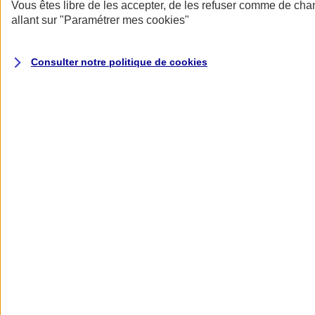
Donner toute leur place aux territoires
Vous êtes libre de les accepter, de les refuser comme de cha
Porter l'élan du rugby féminin
allant sur
"Paramétrer mes
cookies
"
Consulter notre politique de
cookies
Nos actualités
Retour à la section précédente
Fermer le menu principal