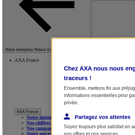
Fermer le menu princip
Notre entreprise
Retour à la section précédente
AXA France
Chez AXA nous nous enga
traceurs
!
Ensemble, mettons fin aux préjugé
informations essentielles pour gar
privée.
AXA France
Partagez vos attentes
Notre histoire
Nos chiffres clés
Soyez toujours plus satisfait en 
Nos campagnes publicitaires
Notre mécénat
nos offres et nos services.