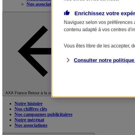
Nos associations
Enrichissez votre expé
Naviguez selon vos préférences 
contenu adapté à vos centres d'i
Vous êtes libre de les accepter, 
Consulter notre politiqu
Fermer le menu principal
AXA France
Retour à la section précédente
Notre histoire
Nos chiffres clés
Nos campagnes publicitaires
Notre mécénat
Nos associations