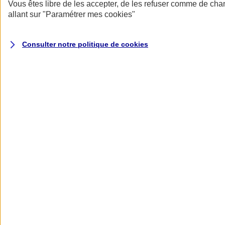
Donner toute leur place aux territoires
Vous êtes libre de les accepter, de les refuser comme de cha
Porter l'élan du rugby féminin
allant sur
"Paramétrer mes
cookies
"
Consulter notre politique de
cookies
Nos actualités
Retour à la section précédente
Fermer le menu principal