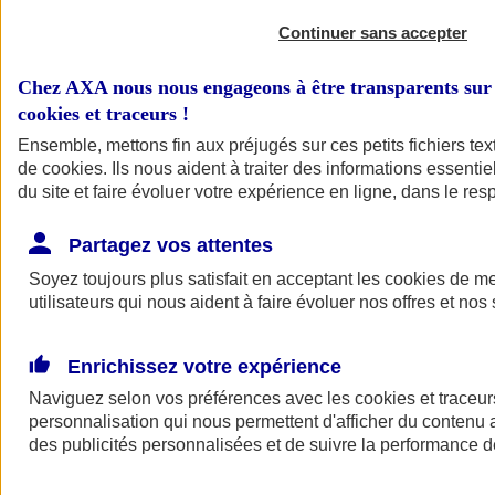
Continuer sans accepter
Chez AXA nous nous engageons à être transparents sur 
cookies et traceurs
!
Ensemble, mettons fin aux préjugés sur ces petits fichiers te
de
cookies
. Ils nous aident à traiter des informations essentie
du site et faire évoluer votre expérience en ligne, dans le resp
A vos côtés
Retour à la section précédente
Partagez vos attentes
Fermer le menu principal
Soyez toujours plus satisfait en acceptant les
cookies
de mes
utilisateurs qui nous aident à faire évoluer nos offres et nos 
Enrichissez votre expérience
Naviguez selon vos préférences avec les
cookies et traceur
personnalisation qui nous permettent d'afficher du contenu a
des publicités personnalisées et de suivre la performance
Préserver la nature et le climat
Faire avancer la solidarité et l'inclusion