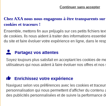
Continuer sans accepter
Chez AXA nous nous engageons à être transparents sur 
cookies et traceurs
!
Ensemble, mettons fin aux préjugés sur ces petits fichiers te
de
cookies
. Ils nous aident à traiter des informations essentie
du site et faire évoluer votre expérience en ligne, dans le resp
A vos côtés
Retour à la section précédente
Partagez vos attentes
Fermer le menu principal
Soyez toujours plus satisfait en acceptant les
cookies
de mes
utilisateurs qui nous aident à faire évoluer nos offres et nos 
Enrichissez votre expérience
Naviguez selon vos préférences avec les
cookies et traceur
personnalisation qui nous permettent d'afficher du contenu a
des publicités personnalisées et de suivre la performance
Préserver la nature et le climat
Faire avancer la solidarité et l'inclusion