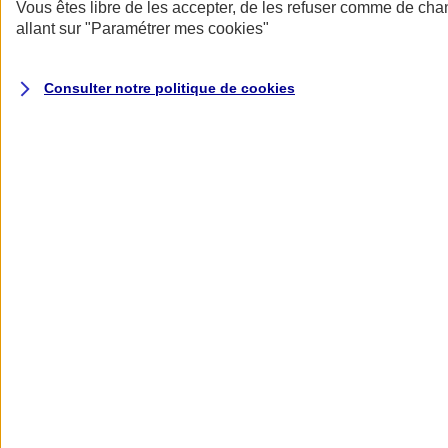
Donner toute leur place aux territoires
Vous êtes libre de les accepter, de les refuser comme de cha
Porter l'élan du rugby féminin
allant sur
"Paramétrer mes
cookies
"
Consulter notre politique de
cookies
Nos actualités
Retour à la section précédente
Fermer le menu principal