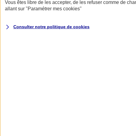
Donner toute leur place aux territoires
Vous êtes libre de les accepter, de les refuser comme de cha
Porter l'élan du rugby féminin
allant sur
"Paramétrer mes
cookies
"
Consulter notre politique de
cookies
Nos actualités
Retour à la section précédente
Fermer le menu principal