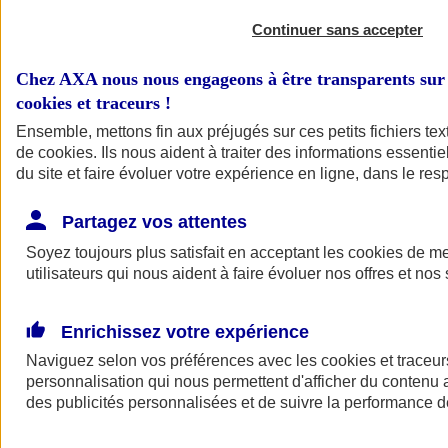
Continuer sans accepter
Chez AXA nous nous engageons à être transparents sur 
cookies et traceurs
!
Ensemble, mettons fin aux préjugés sur ces petits fichiers te
de
cookies
. Ils nous aident à traiter des informations essentie
du site et faire évoluer votre expérience en ligne, dans le resp
A vos côtés
Retour à la section précédente
Partagez vos attentes
Fermer le menu principal
Soyez toujours plus satisfait en acceptant les
cookies
de mes
utilisateurs qui nous aident à faire évoluer nos offres et nos 
Enrichissez votre expérience
Naviguez selon vos préférences avec les
cookies et traceur
personnalisation qui nous permettent d'afficher du contenu a
des publicités personnalisées et de suivre la performance
Préserver la nature et le climat
Faire avancer la solidarité et l'inclusion