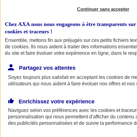
Continuer sans accepter
Chez AXA nous nous engageons à être transparents sur 
cookies et traceurs
!
Ensemble, mettons fin aux préjugés sur ces petits fichiers te
de
cookies
. Ils nous aident à traiter des informations essentie
du site et faire évoluer votre expérience en ligne, dans le resp
A vos côtés
Retour à la section précédente
Partagez vos attentes
Fermer le menu principal
Soyez toujours plus satisfait en acceptant les
cookies
de mes
utilisateurs qui nous aident à faire évoluer nos offres et nos 
Enrichissez votre expérience
Naviguez selon vos préférences avec les
cookies et traceur
personnalisation qui nous permettent d'afficher du contenu a
des publicités personnalisées et de suivre la performance
Préserver la nature et le climat
Faire avancer la solidarité et l'inclusion