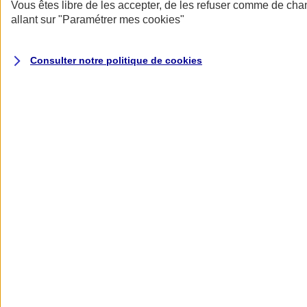
Donner toute leur place aux territoires
Vous êtes libre de les accepter, de les refuser comme de cha
Porter l'élan du rugby féminin
allant sur
"Paramétrer mes
cookies
"
Consulter notre politique de
cookies
Nos actualités
Retour à la section précédente
Fermer le menu principal