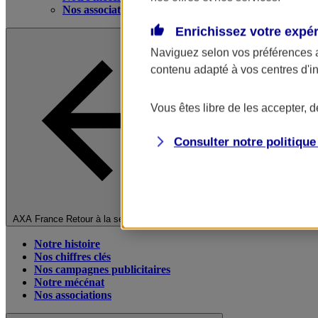
Nos associations
Enrichissez votre expé
Naviguez selon vos préférences 
contenu adapté à vos centres d'i
Vous êtes libre de les accepter, 
Consulter notre politiqu
Fermer le menu principal
AXA France
Retour à la section précédente
Notre histoire
Nos chiffres clés
Nos campagnes publicitaires
Notre mécénat
Nos associations