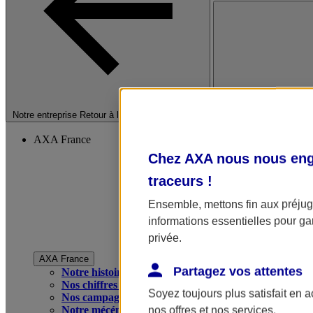
Fermer le menu princip
Notre entreprise
Retour à la section précédente
AXA France
Chez AXA nous nous enga
traceurs
!
Ensemble, mettons fin aux préjugé
informations essentielles pour gar
privée.
AXA France
Partagez vos attentes
Notre histoire
Nos chiffres clés
Soyez toujours plus satisfait en 
Nos campagnes publicitaires
Notre mécénat
nos offres et nos services.