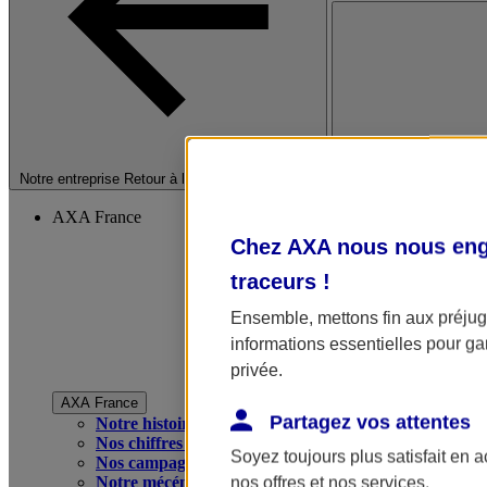
Fermer le menu princip
Notre entreprise
Retour à la section précédente
AXA France
Chez AXA nous nous enga
traceurs
!
Ensemble, mettons fin aux préjugé
informations essentielles pour gar
privée.
AXA France
Partagez vos attentes
Notre histoire
Nos chiffres clés
Soyez toujours plus satisfait en 
Nos campagnes publicitaires
Notre mécénat
nos offres et nos services.