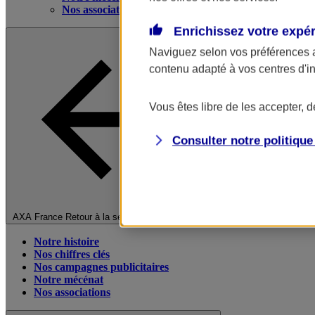
Nos associations
Enrichissez votre expé
Naviguez selon vos préférences 
contenu adapté à vos centres d'i
Vous êtes libre de les accepter, 
Consulter notre politiqu
Fermer le menu principal
AXA France
Retour à la section précédente
Notre histoire
Nos chiffres clés
Nos campagnes publicitaires
Notre mécénat
Nos associations