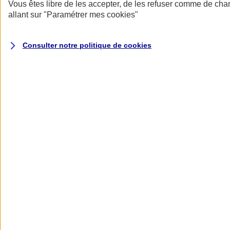
Donner toute leur place aux territoires
Vous êtes libre de les accepter, de les refuser comme de cha
Porter l'élan du rugby féminin
allant sur
"Paramétrer mes
cookies
"
Consulter notre politique de
cookies
Nos actualités
Retour à la section précédente
Fermer le menu principal