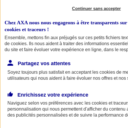
Continuer sans accepter
Chez AXA nous nous engageons à être transparents sur 
cookies et traceurs
!
Ensemble, mettons fin aux préjugés sur ces petits fichiers te
de
cookies
. Ils nous aident à traiter des informations essentie
du site et faire évoluer votre expérience en ligne, dans le resp
A vos côtés
Retour à la section précédente
Partagez vos attentes
Fermer le menu principal
Soyez toujours plus satisfait en acceptant les
cookies
de mes
utilisateurs qui nous aident à faire évoluer nos offres et nos 
Enrichissez votre expérience
Naviguez selon vos préférences avec les
cookies et traceur
personnalisation qui nous permettent d'afficher du contenu a
des publicités personnalisées et de suivre la performance
Préserver la nature et le climat
Faire avancer la solidarité et l'inclusion