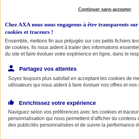
Continuer sans accepter
Chez AXA nous nous engageons à être transparents sur 
cookies et traceurs
!
Ensemble, mettons fin aux préjugés sur ces petits fichiers te
de
cookies
. Ils nous aident à traiter des informations essentie
du site et faire évoluer votre expérience en ligne, dans le resp
A vos côtés
Retour à la section précédente
Partagez vos attentes
Fermer le menu principal
Soyez toujours plus satisfait en acceptant les
cookies
de mes
utilisateurs qui nous aident à faire évoluer nos offres et nos 
Enrichissez votre expérience
Naviguez selon vos préférences avec les
cookies et traceur
personnalisation qui nous permettent d'afficher du contenu a
des publicités personnalisées et de suivre la performance
Préserver la nature et le climat
Faire avancer la solidarité et l'inclusion