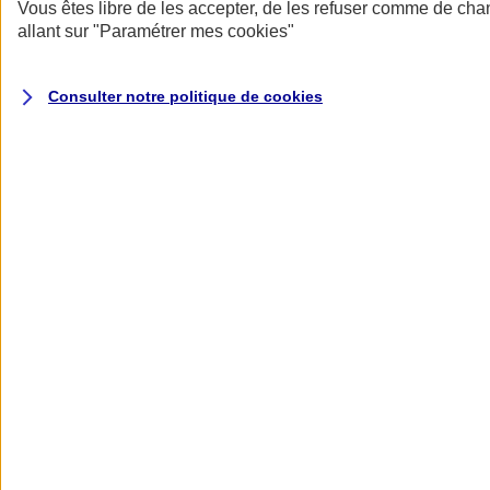
Donner toute leur place aux territoires
Vous êtes libre de les accepter, de les refuser comme de cha
Porter l'élan du rugby féminin
allant sur
"Paramétrer mes
cookies
"
Consulter notre politique de
cookies
Nos actualités
Retour à la section précédente
Fermer le menu principal