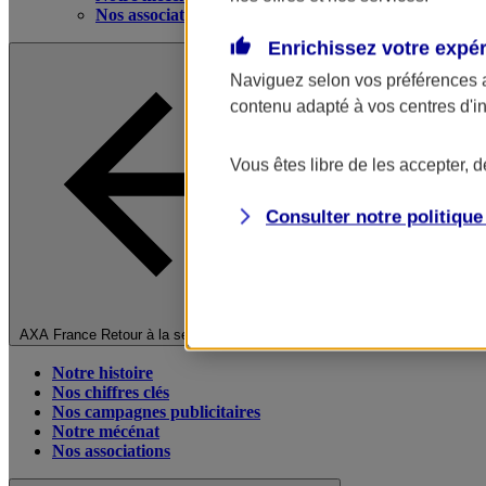
Nos associations
Enrichissez votre expé
Naviguez selon vos préférences 
contenu adapté à vos centres d'i
Vous êtes libre de les accepter, 
Consulter notre politiqu
Fermer le menu principal
AXA France
Retour à la section précédente
Notre histoire
Nos chiffres clés
Nos campagnes publicitaires
Notre mécénat
Nos associations